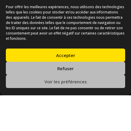
formées à la relation commerciale pour négocier et
Pour offrir les meilleures expériences, nous utilisons des technologies
telles que les cookies pour stocker et/ou accéder aux informations
représenter au mieux votre image.
des appareils. Le fait de consentir à ces technologies nous permettra
de traiter des données telles que le comportement de navigation ou
les ID uniques sur ce site. Le fait de ne pas consentir ou de retirer son
consentement peut avoir un effet négatif sur certaines caractéristiques
et fonctions.

Accepter
Refuser
Voir les préférences
CONTACTEZ-NOUS DÈS
MAINTENANT !
N’hésitez pas à nous contacter dès aujourd’hui pour
discuter de vos besoins en matière de diffusion avec
PLV.