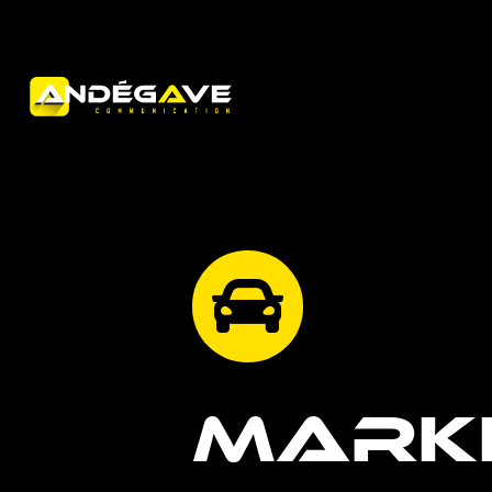

MARK