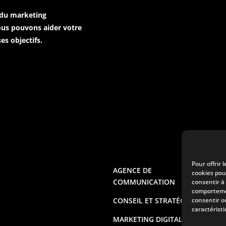
 du marketing
us pouvons aider votre
s objectifs.
Pour offrir 
AGENCE DE
NO
cookies pou
COMMUNICATION
consentir à
NO
comportemen
CONSEIL ET STRATÉGIE
consentir o
NO
caractéristi
MARKETING DIGITAL