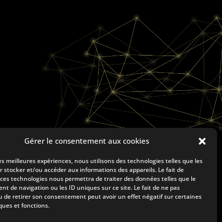
Gérer le consentement aux cookies
les meilleures expériences, nous utilisons des technologies telles que les
S RÉALISATIONS
r stocker et/ou accéder aux informations des appareils. Le fait de

 ces technologies nous permettra de traiter des données telles que le
S RÉFÉRENCES
t de navigation ou les ID uniques sur ce site. Le fait de ne pas
Siège Social
u de retirer son consentement peut avoir un effet négatif sur certaines
US CONTACTER
ques et fonctions.
78 avenue René Gasnier
49100 Angers